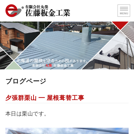
屋根の葺き替え・壁板金工事
北海
ホーム
代表挨拶
屋根施工事例
求人情報
ブログページ
お問い合わせ
夕張群栗山 ━ 屋根葺替工事
本日は栗山です。