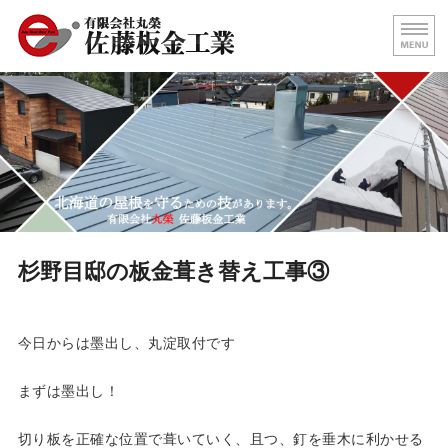
屋根の葺き替え・壁板金工事
北海
ホーム
代表挨拶
屋根施工事例
求人情報
杉野目邸の板金葺き替え工事③
お問い合わせ
今日からは墨出し、丸淀取付です
まずは墨出し！
切り板を正確な位置で葺いていく、且つ、釘を垂木に利かせる