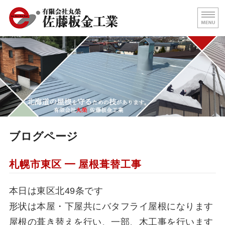
屋根の葺き替え・壁板金工事
北海
ホーム
代表挨拶
屋根施工事例
求人情報
ブログページ
お問い合わせ
札幌市東区 ━ 屋根葺替工事
本日は東区北49条です
形状は本屋・下屋共にバタフライ屋根になります
屋根の葺き替えを行い、一部、木工事を行います