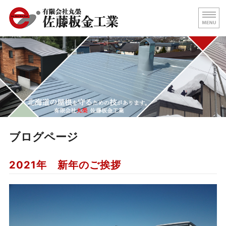
屋根の葺き替え・壁板金工事
北海
ホーム
代表挨拶
屋根施工事例
求人情報
ブログページ
お問い合わせ
2021年 新年のご挨拶