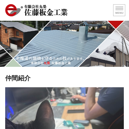
屋根の葺き替え・壁板金工事
北海
ホーム
代表挨拶
屋根施工事例
求人情報
仲間紹介
お問い合わせ