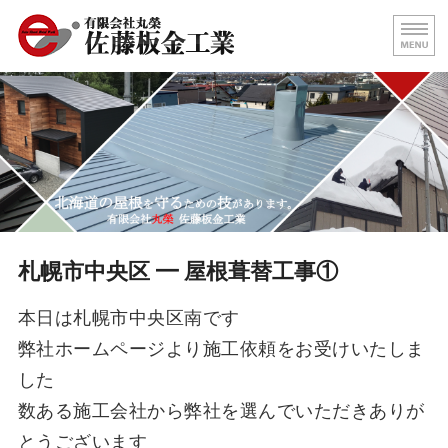
屋根の葺き替え・壁板金工事
北海
ホーム
代表挨拶
屋根施工事例
求人情報
札幌市中央区 ━ 屋根葺替工事①
お問い合わせ
本日は札幌市中央区南です
弊社ホームページより施工依頼をお受けいたしま
した
数ある施工会社から弊社を選んでいただきありが
とうございます