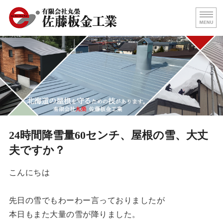
屋根の葺き替え・壁板金工事
北海
ホーム
代表挨拶
屋根施工事例
求人情報
24時間降雪量60センチ、屋根の雪、大丈
夫ですか？
お問い合わせ
こんにちは
先日の雪でもわーわー言っておりましたが
本日もまた大量の雪が降りました。