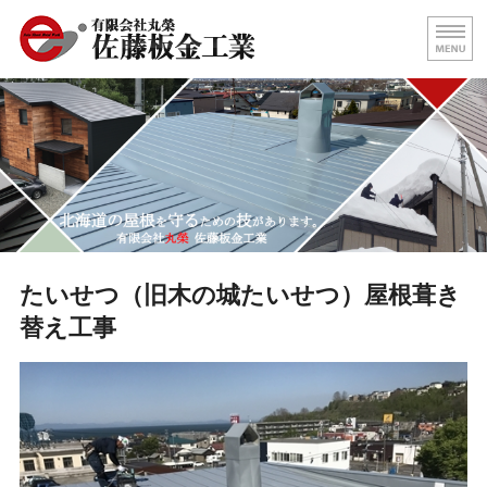
屋根の葺き替え・壁板金工事
北海
ホーム
代表挨拶
屋根施工事例
求人情報
たいせつ（旧木の城たいせつ）屋根葺き
替え工事
お問い合わせ