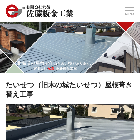
屋根の葺き替え・壁板金工事
北海
ホーム
代表挨拶
屋根施工事例
求人情報
たいせつ（旧木の城たいせつ）屋根葺き
替え工事
お問い合わせ